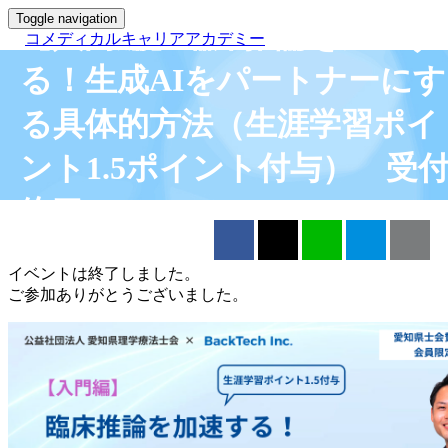
Toggle navigation
【入門編】臨床推論を加速す
コメディカルキャリアアカデミー
る！生成AIをパートナーにす
る具体的方法（生涯学習ポイ
ント1.5ポイント付与） 受
終了
Facebook
X（旧Twitter）
LINE
はてブ
ク
イベントは終了しました。
ご参加ありがとうございました。