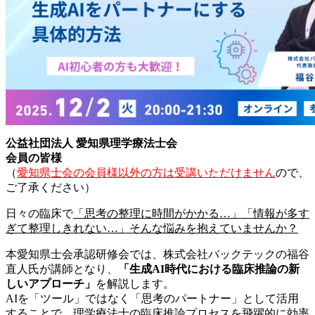
公益社団法人 愛知県理学療法士会
会員の皆様
（
愛知県士会の会員様以外の方は受講いただけません
ので、
ご了承ください）
日々の臨床で
「思考の整理に時間がかかる…」「情報が多す
ぎて整理しきれない…」そんな悩みを抱えていませんか？
本愛知県士会承認研修会では、株式会社バックテックの福谷
直人氏が講師となり、
「生成AI時代における臨床推論の新
しいアプローチ」
を解説します。
AIを「ツール」ではなく「思考のパートナー」として活用
することで、理学療法士の臨床推論プロセスを飛躍的に効率